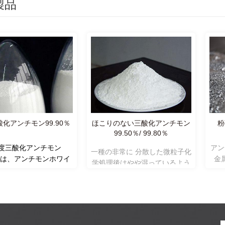
製品
化アンチモン99.90％
ほこりのない三酸化アンチモン
粉
99.50％/ 99.80％
度三酸化アンチモン
アン
一種の非常に 分散した微粒子化
0％は、アンチモンホワイ
金
学処理後はやや湿っているよう
ワイトクリスタルパウダ
色、
に見える 三酸化アンチモン粒子
て一般的に知られている
砕が
の表面に、それによって人間の
合物です。ポリエステル
で空
健康を避けます 飛散による害を
合用触媒として使用され
せず
受けず、効果的な難燃性と可塑
ます。
化を達成します。