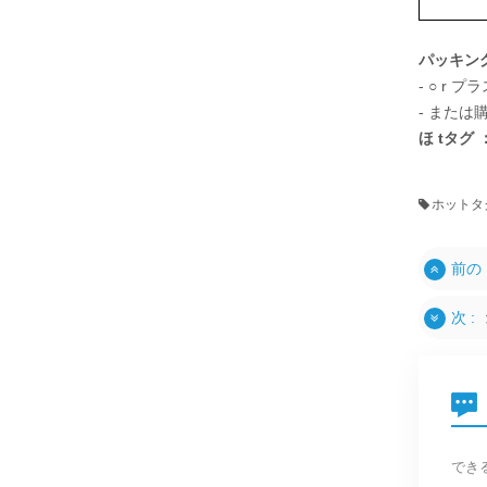
パッキン
-
○
r
プラス
- また
ほ
tタグ
ホットタグ
前の 
次 :
でき