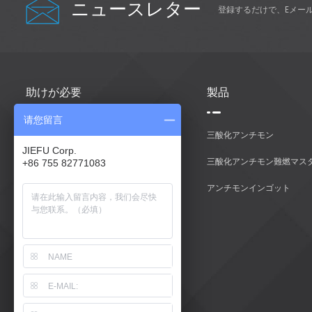
ニュースレター
登録するだけで、Eメー
助けが必要
製品
请您留言
家
三酸化アンチモン
JIEFU Corp.
製品
三酸化アンチモン難燃マス
+86 755 82771083
私たちに関しては
アンチモンインゴット
お問い合わせ
ブログ
サイトマップ
Xml