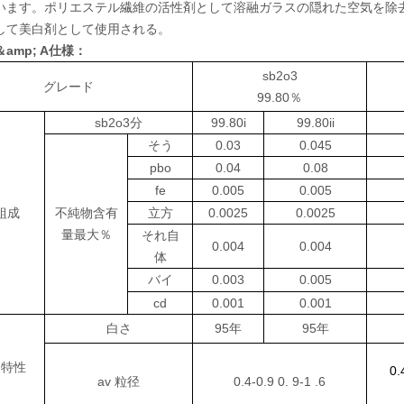
います。ポリエステル繊維の活性剤として溶融ガラスの隠れた空気を除
して美白剤として使用される。
amp; A仕様：
sb2o3
グレード
99.80％
sb2o3分
99.80i
99.80ii
そう
0.03
0.045
pbo
0.04
0.08
fe
0.005
0.005
組成
不純物含有
立方
0.0025
0.0025
量最大％
それ自
0.004
0.004
体
バイ
0.003
0.005
cd
0.001
0.001
白さ
95年
95年
的特性
0.
av
粒径
0.4-0.9
0.
9-1
.6