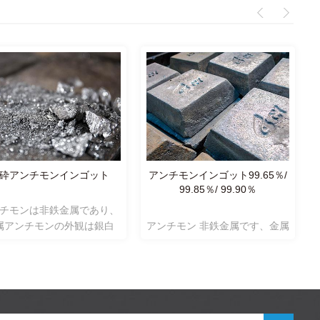
砕アンチモンインゴット
アンチモンインゴット99.65％/
99.85％/ 99.90％
チモンは非鉄金属であり、
属アンチモンの外観は銀白
アンチモン 非鉄金属です、金属
六方晶系であり、脆く、粉
アンチモンの外観は銀色の白、
容易で、延性がない。室温
六角形です システム、
室温で
気または酸素と容易に反応
空気または酸素と容易に反応し
、水に不溶であり、一般に
ない。水に不溶であり、一般に
酸とは反応しない。
酸とは反応しない。