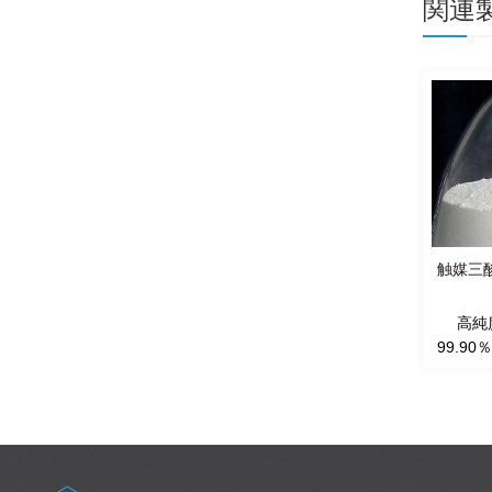
関連
チモン難燃マスター
三酸化アンチモン難燃マスター
触媒三酸
ッチpp80
バッチeva80 / eva90
ch pp80は80％のペ
マスターバッチeva80は、エバ
高純
ターバッチです ポリ
ベースの80％三酸化アンチモン
99.9
をベースにした三酸
のペレットマスターバッチで、
ト、ホ
ン。それはポリプロ
エバコンパウンドに適合し、特
ーとし
に使用されています
に自動投与コンパウンディング
無機化
ラインに適合します。
の縮重