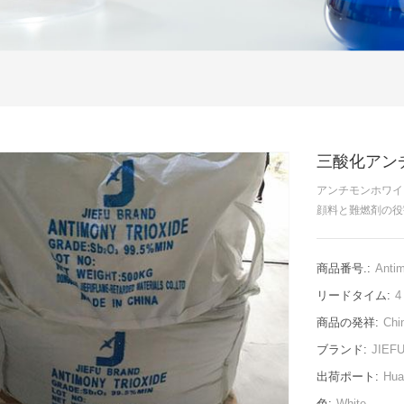
三酸化アンチ
アンチモンホワイ
顔料と難燃剤の役
商品番号.:
Antim
リードタイム:
4
商品の発祥:
Chi
ブランド:
JIEF
出荷ポート:
Hua
色:
White