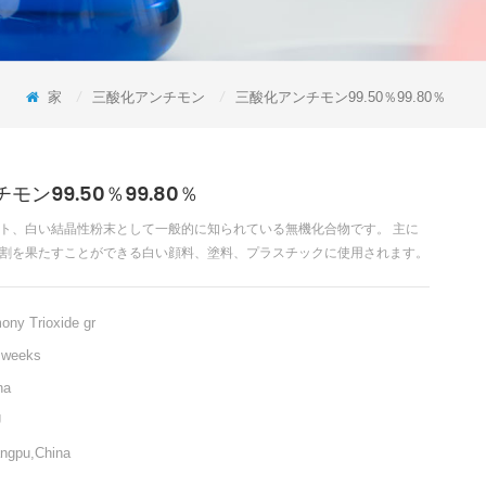
家
/
三酸化アンチモン
/
三酸化アンチモン99.50％99.80％
モン99.50％99.80％
ト、白い結晶性粉末として一般的に知られている無機化合物です。 主に
割を果たすことができる白い顔料、塗料、プラスチックに使用されます。
ony Trioxide gr
 weeks
na
U
ngpu,China