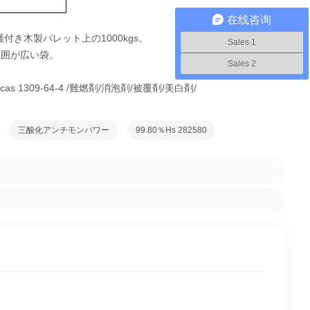
在线咨询
護付き木製パレット上の1000kgs。
Sales 1
用範囲が広い袋。
Sales 2
 / cas 1309-64-4 /難燃剤/消泡剤/被覆剤/美白剤/
三酸化アンチモンパワー
99.80％hs 282580