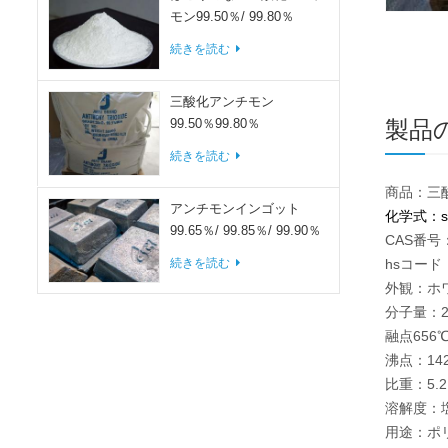
モン99.50％/ 99.80％
続きを読む
三酸化アンチモン
製品
99.50％99.80％
続きを読む
商品：三酸
アンチモンインゴット
化学式：sb
99.65％/ 99.85％/ 99.90％
CAS番号：
続きを読む
hsコード：
外観：ホ
分子量：29
融点656
沸点：14
比重：5.2
溶解度：
用途：ポ