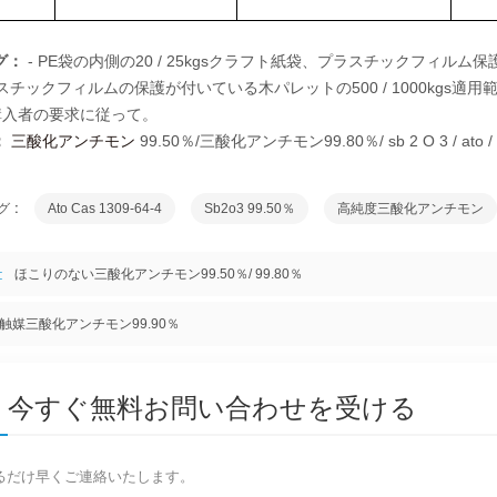
グ：
-
PE袋の内側の20 / 25kgsクラフト紙袋、プラスチックフィルム保
チックフィルムの保護が付いている木パレットの500 / 1000kgs適
は購入者の要求に従って。
：
三酸化アンチモン
99.50％/三酸化アンチモン99.80％/ sb 2 O 3 / ato
 :
Ato Cas 1309-64-4
Sb2o3 99.50％
高純度三酸化アンチモン
:
ほこりのない三酸化アンチモン99.50％/ 99.80％
触媒三酸化アンチモン99.90％
今すぐ無料お問い合わせを受ける
るだけ早くご連絡いたします。