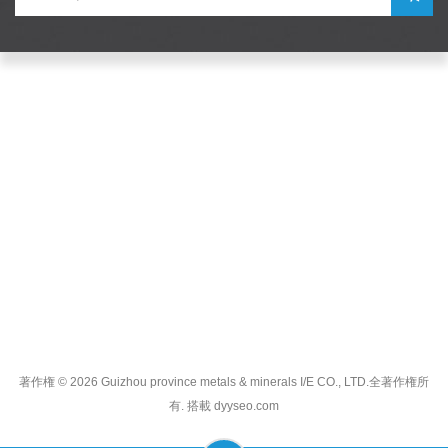
助けが必要
製品
ホットタグ
お問い合わせ
著作権 © 2026 Guizhou province metals & minerals I/E CO., LTD.全著作権所
有. 搭載
dyyseo.com