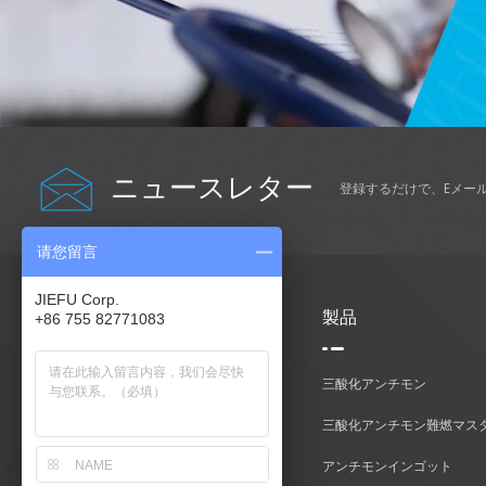
ニュースレター
登録するだけで、Eメー
请您留言
JIEFU Corp.
助けが必要
製品
+86 755 82771083
家
三酸化アンチモン
製品
三酸化アンチモン難燃マス
私たちに関しては
アンチモンインゴット