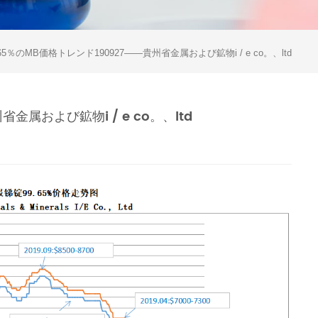
5％のMB価格トレンド190927——貴州省金属および鉱物i / e co。、ltd
金属および鉱物i / e co。、ltd