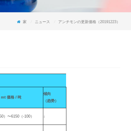
家
/
ニュース
/
アンチモンの更新価格（20191223）
傾向
 mt
価格
/
吨
（趋势）
150）〜6150（-100）
↓