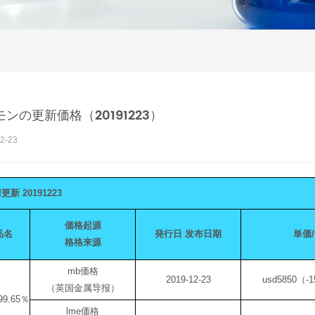
ンの更新価格（20191223）
2-23
情更新
20191223
価格起源
品名
発行日
发布日期
単価/
格格来源
mb価格
2019-12-23
usd5850（-
（英国金属导报）
99.65％
lme価格