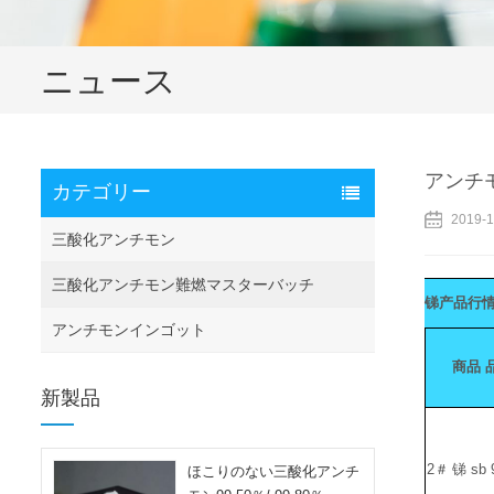
ニュース
アンチモ
カテゴリー
2019-1
三酸化アンチモン
三酸化アンチモン難燃マスターバッチ
锑产品行
アンチモンインゴット
商品
新製品
2＃
锑
sb 
ほこりのない三酸化アンチ