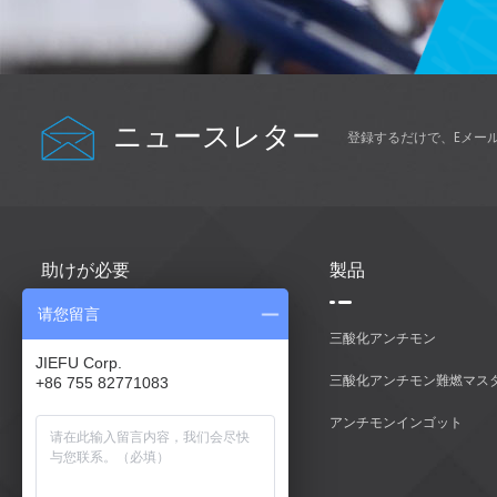
ニュースレター
登録するだけで、Eメー
助けが必要
製品
请您留言
家
三酸化アンチモン
JIEFU Corp.
製品
三酸化アンチモン難燃マス
+86 755 82771083
私たちに関しては
アンチモンインゴット
お問い合わせ