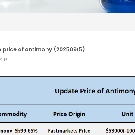
 price of antimony (20250915)
9-15