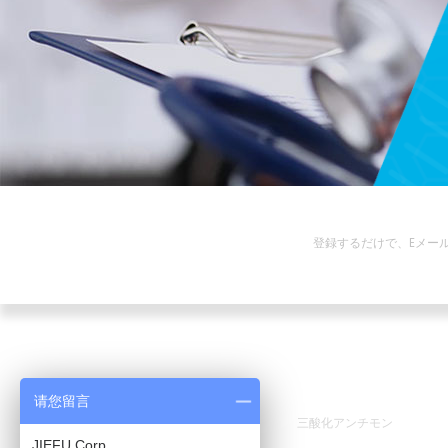
ニュースレター
登録するだけで、Eメー
助けが必要
製品
请您留言
家
三酸化アンチモン
JIEFU Corp.