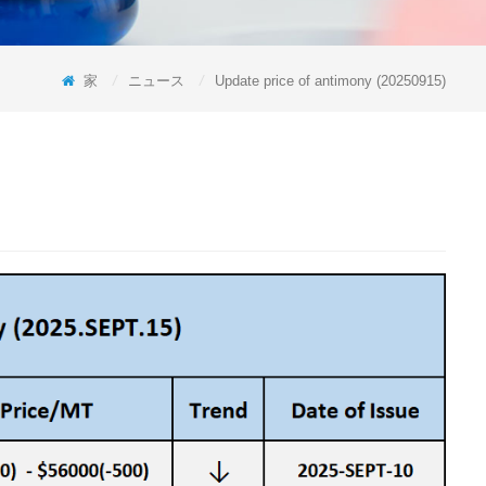
家
/
ニュース
/
Update price of antimony (20250915)