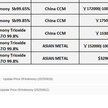
:
Update Price Of Antimony (20250918)
Update Price Of Antimony (20250911)