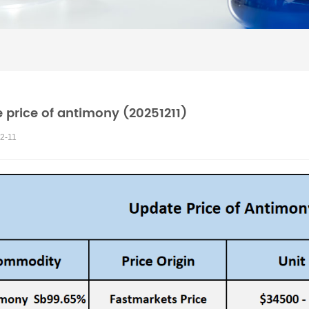
 price of antimony (20251211)
2-11