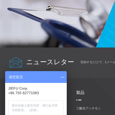
ニュースレター
登録するだけで、Eメー
请您留言
JIEFU Corp.
助けが必要
製品
+86 755 82771083
家
三酸化アンチモン