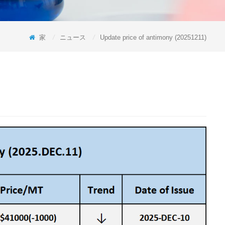
家
/
ニュース
/
Update price of antimony (20251211)