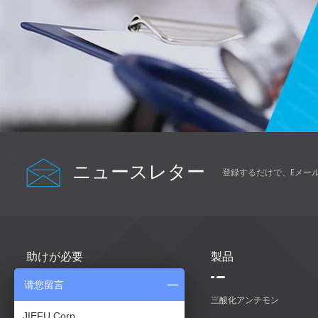
ニュースレター
登録するだけで、Eメー
助けが必要
製品
请您留言
家
三酸化アンチモン
JIEFU Corp.