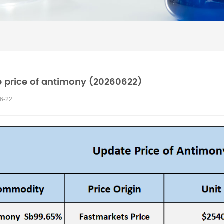
 price of antimony (20260622)
6-22