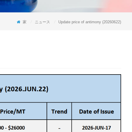
家
/
ニュース
/
Update price of antimony (20260622)