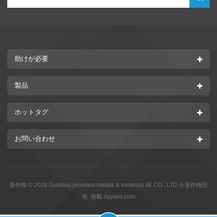
助けが必要
製品
ホットタグ
お問い合わせ
著作権 © 2026 Guizhou province metals & minerals I/E CO., LTD.全著作権所
有. 搭載
dyyseo.com