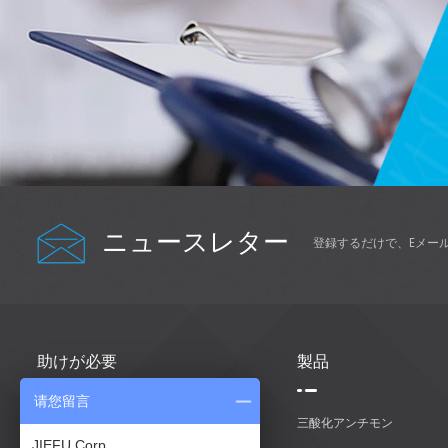
ニュースレター
登録するだけで、Eメー
助けが必要
製品
请您留言
家
三酸化アンチモン
JIEFU Corp.