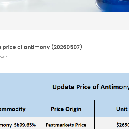
 price of antimony (20260507)
5-07