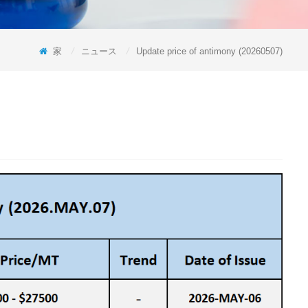
家
/
ニュース
/
Update price of antimony (20260507)