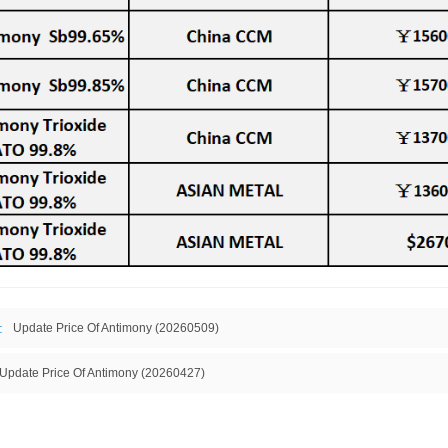
:
Update Price Of Antimony (20260509)
Update Price Of Antimony (20260427)